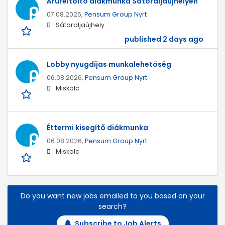
Árufeltöltő diákmunka Sátoraljaújhelyen
07.08.2026,
Pensum Group Nyrt
Sátoraljaújhely
published 2 days ago
Lobby nyugdíjas munkalehetőség
06.08.2026,
Pensum Group Nyrt
Miskolc
Éttermi kisegítő diákmunka
06.08.2026,
Pensum Group Nyrt
Miskolc
Do you want new jobs emailed to you based on your
search?
Subscribe to Job Alerts