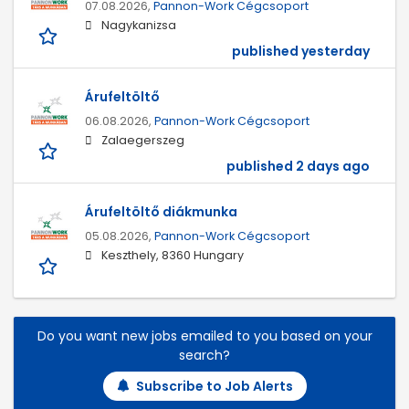
07.08.2026,
Pannon-Work Cégcsoport
Nagykanizsa
published yesterday
Árufeltöltő
06.08.2026,
Pannon-Work Cégcsoport
Zalaegerszeg
published 2 days ago
Árufeltöltő diákmunka
05.08.2026,
Pannon-Work Cégcsoport
Keszthely, 8360 Hungary
Do you want new jobs emailed to you based on your
search?
Subscribe to Job Alerts