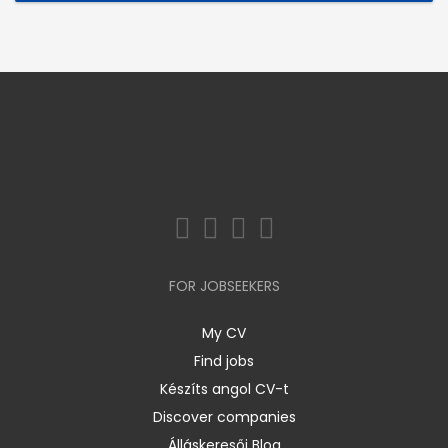
FOR JOBSEEKERS
My CV
Find jobs
Készíts angol CV-t
Discover companies
Álláskeresői Blog