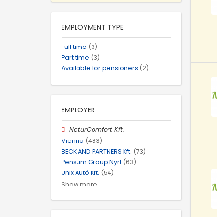
EMPLOYMENT TYPE
Full time
(3)
Part time
(3)
Available for pensioners
(2)
EMPLOYER
NaturComfort Kft.
Vienna
(483)
BECK AND PARTNERS Kft.
(73)
Pensum Group Nyrt
(63)
Unix Autó Kft.
(54)
Show more