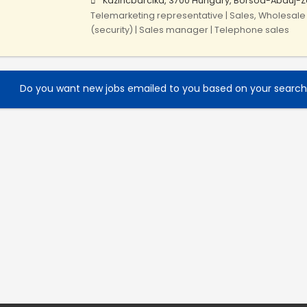
Kazincbarcika, 3700 Hungary, Borsod-Abaúj-
Telemarketing representative | Sales, Wholesale 
(security) | Sales manager | Telephone sales
Do you want new jobs emailed to you based on your searc