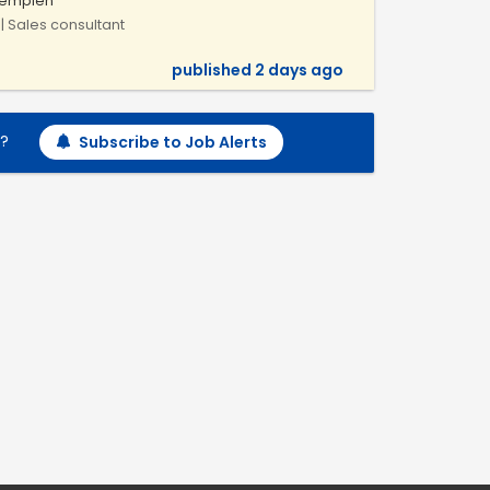
Zemplén
| Sales consultant
published 2 days ago
h?
Subscribe to Job Alerts