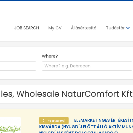
JOB SEARCH
My CV
Állásértesítő
Tudástár
Where?
les, Wholesale NaturComfort Kft.
TELEMARKETINGES ÉRTÉKESÍ
Featured
KISVÁRDA (NYUGDÍJ ELŐTT ÁLLÓ AKTÍV MUN