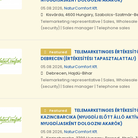
NYUGDÍJASKÉNT DOLGOZNI AKARÓK)
05.08.2026,
NaturComfort Kft.
Kisvárda, 4600 Hungary, Szabolcs-Szatmár-B
Telemarketing representative | Sales, Wholesale 
(security) | Sales manager | Telephone sales
TELEMARKETINGES ÉRTÉKESÍ
Featured
DEBRECEN (ÉRTÉKESÍTÉSI TAPASZTALATTAL!)
05.08.2026,
NaturComfort Kft.
Debrecen, Hajdú-Bihar
Telemarketing representative | Sales, Wholesale 
(security) | Sales manager | Telephone sales
TELEMARKETINGES ÉRTÉKESÍ
Featured
KAZINCBARCIKA (NYUGDÍJ ELŐTT ÁLLÓ AKTÍ
NYUGDÍJASKÉNT DOLGOZNI AKARÓK)
05.08.2026,
NaturComfort Kft.