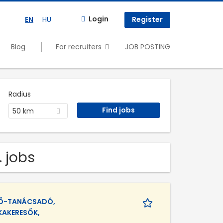
Login
EN
HU
Register
Blog
For recruiters
JOB POSTING
Radius
50 km
 jobs
TŐ-TANÁCSADÓ,
KAKERESŐK,