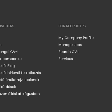
BSEEKERS
FOR RECRUITERS
My Company Profile
s
Manage Jobs
 angol CV-t
Search CVs
er companies
Services
esői Blog
esői hírlevél feliratkozás
ető önéletrajz sablonok
 kérdések
zen álláskatalógusban