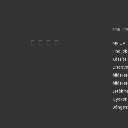
FOR JO
My CV
Find job
Készíts
Discov
Állásker
Állásker
Letölth
Gyakori
Böngéss