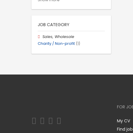
JOB CATEGORY
Sales, Wholesale
Charity / Non-profit
(1)
FOR JO
My CV
Find job