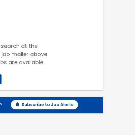
 search at the
 job mailer above
bs are available.
h?
Subscribe to Job Alerts