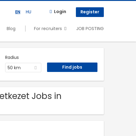
Login
EN
HU
Register
Blog
For recruiters
JOB POSTING
Radius
50 km
etkezet Jobs in