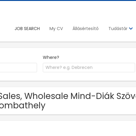
JOB SEARCH
My CV
Állásértesítő
Tudástár
Where?
Sales, Wholesale Mind-Diák Szöv
zombathely