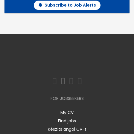
Subscribe to Job Alerts
FOR JOBSEEKERS
My CV
Find jobs
Készíts angol CV-t