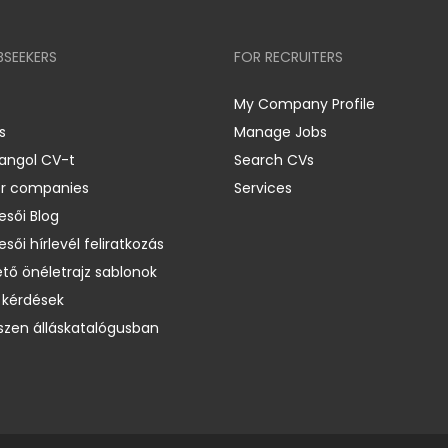
BSEEKERS
FOR RECRUITERS
My Company Profile
s
Manage Jobs
 angol CV-t
Search CVs
er companies
Services
esői Blog
esői hírlevél feliratkozás
ető önéletrajz sablonok
 kérdések
zen álláskatalógusban