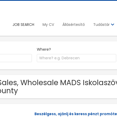
JOB SEARCH
My CV
Állásértesítő
Tudástár
Where?
Sales, Wholesale MADS Iskolaszö
ounty
Beszélgess, ajánlj és keress pénzt promót