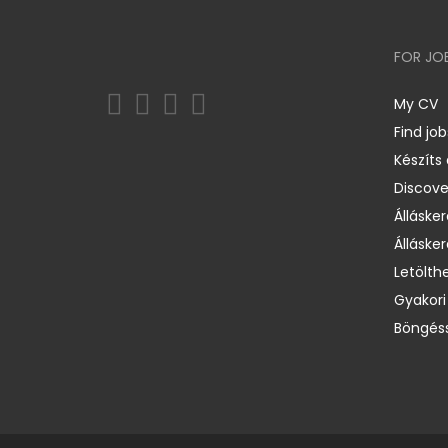
FOR JO
My CV
Find job
Készíts
Discov
Állásker
Állásker
Letölth
Gyakori
Böngéss