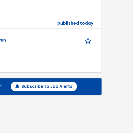
published today
yen
h?
Subscribe to Job Alerts