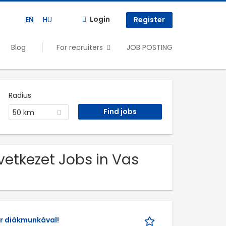
Login
EN
HU
Register
Blog
For recruiters
JOB POSTING
Radius
50 km
vetkezet Jobs in Vas
er diákmunkával!