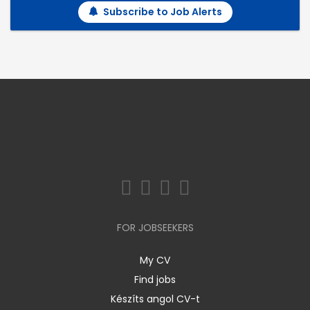
Subscribe to Job Alerts
FOR JOBSEEKERS
My CV
Find jobs
Készíts angol CV-t