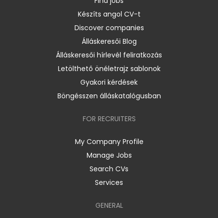
Find jobs
Készíts angol CV-t
Discover companies
Álláskeresői Blog
Álláskeresői hírlevél feliratkozás
Letölthető önéletrajz sablonok
Gyakori kérdések
Böngésszen álláskatalógusban
FOR RECRUITERS
My Company Profile
Manage Jobs
Search CVs
Services
GENERAL