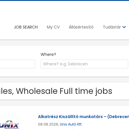
JOB SEARCH
My CV
Állásértesítő
Tudástár
Where?
les, Wholesale Full time jobs
Alkatrész Kiszállító munkatárs – (Debrecen 
08.08.2026,
Unix Autó Kft.