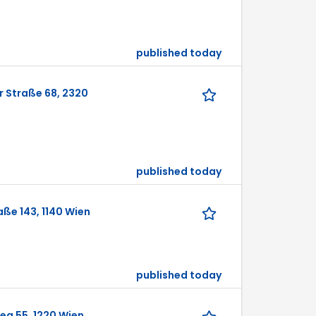
published today
r Straße 68, 2320
published today
aße 143, 1140 Wien
published today
g 55, 1220 Wien