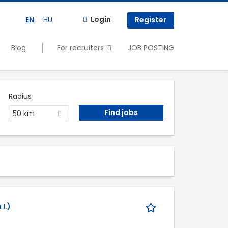
Login
EN
HU
Register
Blog
For recruiters
JOB POSTING
Radius
50 km
I.)