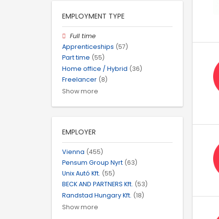
EMPLOYMENT TYPE
Full time
Apprenticeships
(57)
Part time
(55)
Home office / Hybrid
(36)
Freelancer
(8)
Show more
EMPLOYER
Vienna
(455)
Pensum Group Nyrt
(63)
Unix Autó Kft.
(55)
BECK AND PARTNERS Kft.
(53)
Randstad Hungary Kft.
(18)
Show more