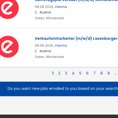
08.08.2026,
Vienna
Austria
Sales, Wholesale
Verkaufsmitarbeiter (m/w/d) Laxenburgerst
08.08.2026,
Vienna
Austria
Sales, Wholesale
1
2
3
4
5
6
7
8
9
…
Do you want new jobs emailed to you based on your searc