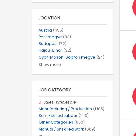
LOCATION
Austria
(455)
Pest megye
(83)
Budapest
(72)
Hajdú-Bihar
(32)
Győr-Moson-Sopron megye
(24)
Show more
JOB CATEGORY
Sales, Wholesale
Manufacturing / Production
(1 185)
Semi-skilled Labour
(1 113)
Other Categories
(660)
Manual / Unskilled work
(609)