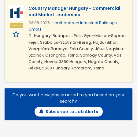
Country Manager Hungary - Commercial
and Market Leadership
03.08.2026,
Herchenbach Industrial Buildings
Featured
GmbH
Hungary, Budapest, Pest, Gyor-Moson-Sopron,
Fejér, Szabolcs-Szatmár-Bereg, Hajdú-Bihar,
Veszprém, Baranya, Zala County, Jász-Nagykun-
Szolnok, Csongrád, Tolna, Somogy County, Vas
County, Heves, 3360 Hungary, Nógrád County,
Békés, 5630 Hungary, Komárom, Tolna
Do you want new jobs emailed to you based on your
search?
Subscribe to Job Alerts