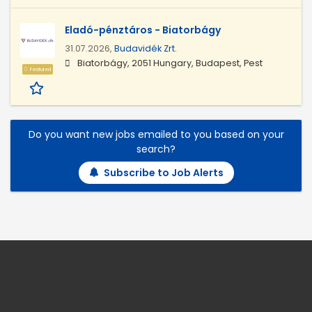
Eladó-pénztáros - Biatorbágy
31.07.2026,
Budavidék Zrt.
Biatorbágy, 2051 Hungary, Budapest, Pest
Featured
Do you want new jobs emailed to you based on your
search?
Subscribe to Job Alerts