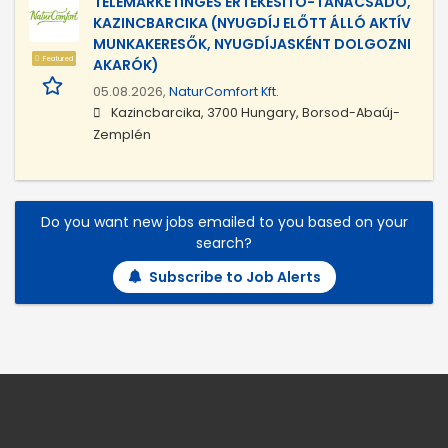
TELEMARKETINGES ÉRTÉKESÍTŐ-TANÁCSADÓ,
KAZINCBARCIKA (NYUGDÍJ ELŐTT ÁLLÓ AKTÍV
MUNKAKERESŐK, NYUGDÍJASKÉNT DOLGOZNI
Featured
AKARÓK)
05.08.2026,
NaturComfort Kft.
Kazincbarcika, 3700 Hungary, Borsod-Abaúj-
Zemplén
Do you want new jobs emailed to you based on your
search?
Subscribe to Job Alerts