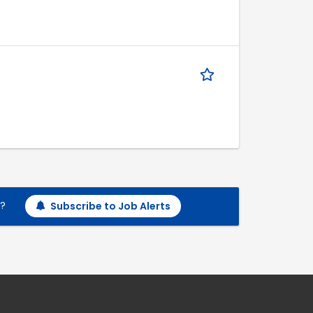
h?
Subscribe to Job Alerts