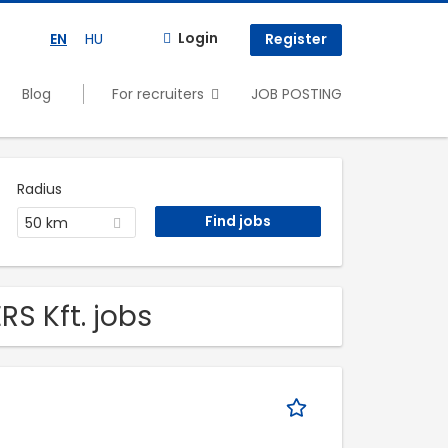
Login
EN
HU
Register
Blog
For recruiters
JOB POSTING
Radius
50 km
S Kft. jobs