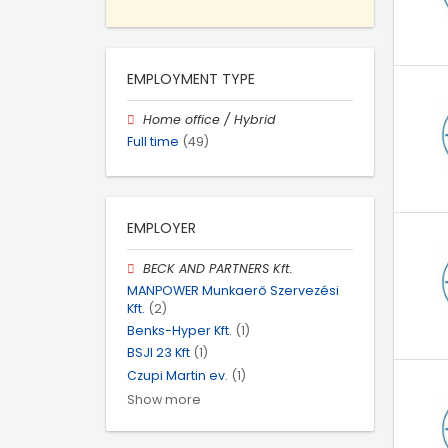
EMPLOYMENT TYPE
Home office / Hybrid
Full time
(49)
EMPLOYER
BECK AND PARTNERS Kft.
MANPOWER Munkaerő Szervezési
Kft.
(2)
Benks-Hyper Kft.
(1)
BSJI 23 Kft
(1)
Czupi Martin ev.
(1)
Show more