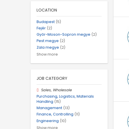
LOCATION
Budapest
(5)
Fejér
(2)
Győr-Moson-Sopron megye
(2)
Pest megye
(2)
Zala megye
(2)
Show more
JOB CATEGORY
Sales, Wholesale
Purchasing, Logistics, Materials
Handling
(15)
Management
(13)
Finance, Controlling
(11)
Engineering
(10)
Show more