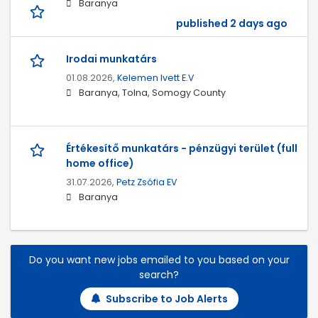
Baranya
published 2 days ago
Irodai munkatárs
01.08.2026,
Kelemen Ivett E.V
Baranya, Tolna, Somogy County
Értékesítő munkatárs - pénzügyi terület (full
home office)
31.07.2026,
Petz Zsófia EV
Baranya
Do you want new jobs emailed to you based on your
search?
Subscribe to Job Alerts