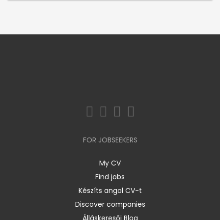
FOR JOBSEEKERS
My CV
Find jobs
Készíts angol CV-t
Discover companies
Álláskeresői Blog