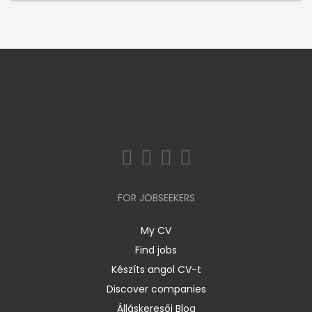
FOR JOBSEEKERS
My CV
Find jobs
Készíts angol CV-t
Discover companies
Álláskeresői Blog