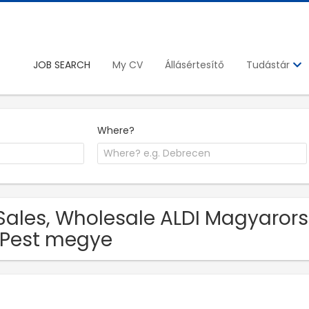
JOB SEARCH
My CV
Állásértesítő
Tudástár
Where?
Sales, Wholesale ALDI Magyarorsz
 Pest megye