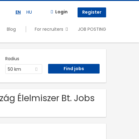
Login
EN
HU
Register
Blog
For recruiters
JOB POSTING
Radius
50 km
ág Élelmiszer Bt. Jobs