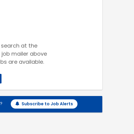
 search at the
 job mailer above
bs are available.
h?
Subscribe to Job Alerts