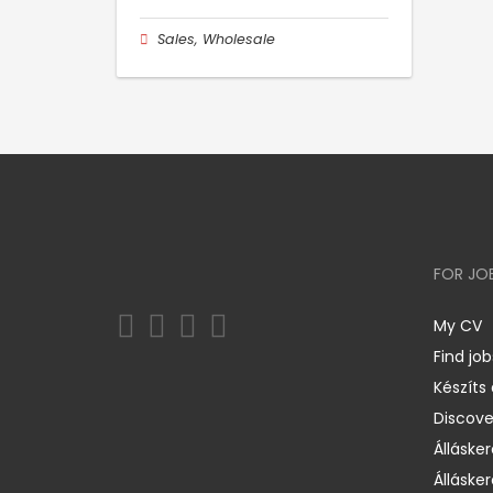
Sales, Wholesale
FOR JO
My CV
Find job
Készíts
Discov
Állásker
Állásker