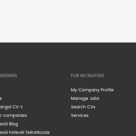
BSEEKERS
FOR RECRUITERS
My Company Profile
s
Manage Jobs
 angol CV-t
Search CVs
er companies
Services
esői Blog
esői hírlevél feliratkozás