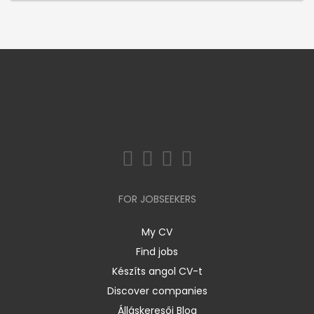
FOR JOBSEEKERS
My CV
Find jobs
Készíts angol CV-t
Discover companies
Álláskeresői Blog