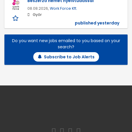
Beszerző német nyelvtudással
08.08.2026,
Work Force Kft.
Győr
published yesterday
Do you want new jobs emailed to you based on your
search?
Subscribe to Job Alerts