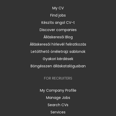
My CV
Find jobs
Készíts angol CV-t
Discover companies
Álláskeresői Blog
Álláskeresői hírlevél feliratkozás
Letölthető önéletrajz sablonok
Gyakori kérdések
Böngésszen álláskatalógusban
FOR RECRUITERS
My Company Profile
Manage Jobs
Search CVs
Services