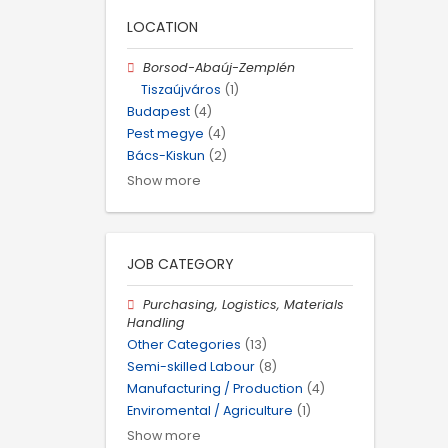
LOCATION
Borsod-Abaúj-Zemplén
Tiszaújváros
(1)
Budapest
(4)
Pest megye
(4)
Bács-Kiskun
(2)
Show more
JOB CATEGORY
Purchasing, Logistics, Materials
Handling
Other Categories
(13)
Semi-skilled Labour
(8)
Manufacturing / Production
(4)
Enviromental / Agriculture
(1)
Show more