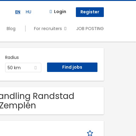
Login
EN
HU
Register
Blog
For recruiters
JOB POSTING
Radius
50 km
 Handling Randstad
-Zemplén