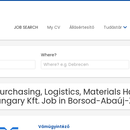
JOB SEARCH
My CV
Állásértesítő
Tudástár
Where?
Purchasing, Logistics, Materials
ngary Kft. Job in Borsod-Abaúj
Vámügyintéző