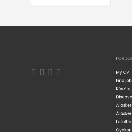
FOR JO
My CV
Find job
Készíts
Discov
Állásker
Állásker
Letölth
Gyakori