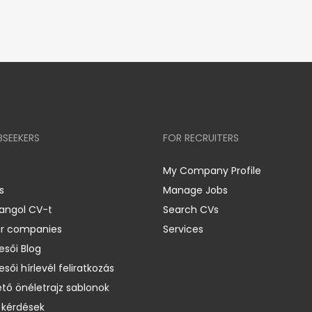
BSEEKERS
FOR RECRUITERS
My Company Profile
s
Manage Jobs
 angol CV-t
Search CVs
er companies
Services
esői Blog
esői hírlevél feliratkozás
ető önéletrajz sablonok
 kérdések