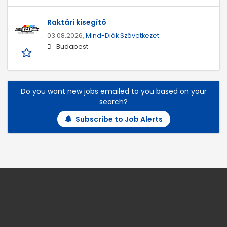
Raktári kisegítő
03.08.2026,
Mind-Diák Szövetkezet
Budapest
Do you want new jobs emailed to you based on your
search?
Subscribe to Job Alerts