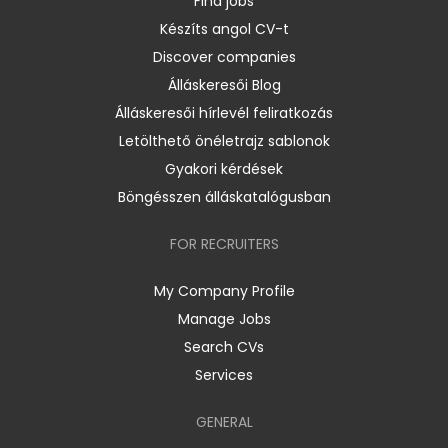
Find jobs
Készíts angol CV-t
Discover companies
Álláskeresői Blog
Álláskeresői hírlevél feliratkozás
Letölthető önéletrajz sablonok
Gyakori kérdések
Böngésszen álláskatalógusban
FOR RECRUITERS
My Company Profile
Manage Jobs
Search CVs
Services
GENERAL