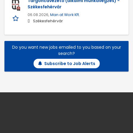
Targoncavezető (alkalmi munkavégzés) -
Székesfehérvár
06.08.2026,
Man at Work Kft.
Székesfehérvár
Do you want new jobs emailed to you based on your
search?
Subscribe to Job Alerts