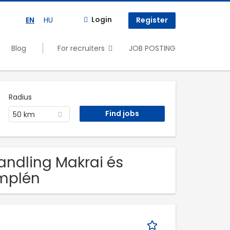
Login
EN
HU
Register
Blog
For recruiters
JOB POSTING
Radius
50 km
Handling Makrai és
emplén