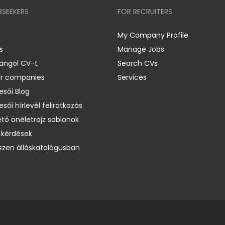
BSEEKERS
FOR RECRUITERS
My Company Profile
s
Manage Jobs
 angol CV-t
Search CVs
er companies
Services
esői Blog
esői hírlevél feliratkozás
ető önéletrajz sablonok
 kérdések
zen álláskatalógusban