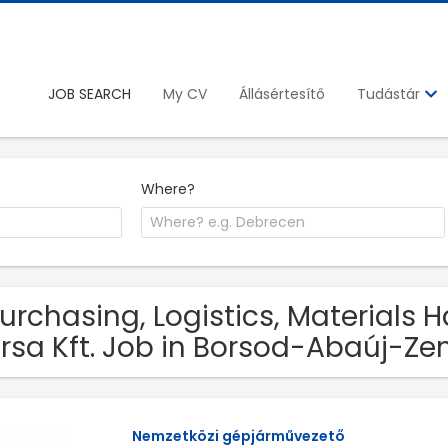
JOB SEARCH
My CV
Állásértesítő
Tudástár
Where?
Purchasing, Logistics, Materials 
rsa Kft. Job in Borsod-Abaúj-Z
Nemzetközi gépjárművezető