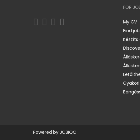
FOR JO
My CV
Find job
Készíts
Discov
Állásker
Állásker
Letölth
Gyakori
Böngéss
Powered by
JOBIQO