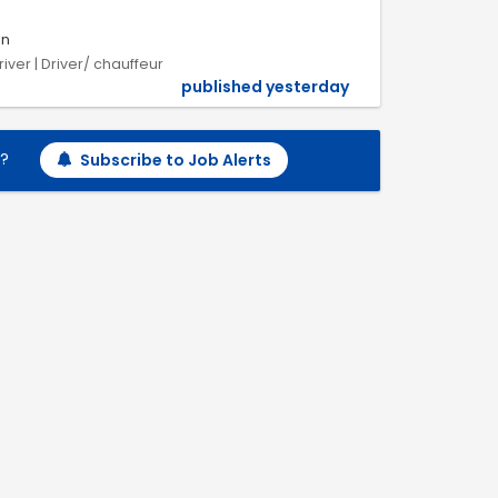
én
river | Driver/ chauffeur
published yesterday
h?
Subscribe to Job Alerts