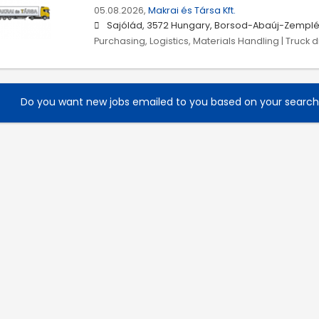
05.08.2026,
Makrai és Társa Kft.
Sajólád, 3572 Hungary, Borsod-Abaúj-Zempl
Purchasing, Logistics, Materials Handling | Truck d
Do you want new jobs emailed to you based on your searc