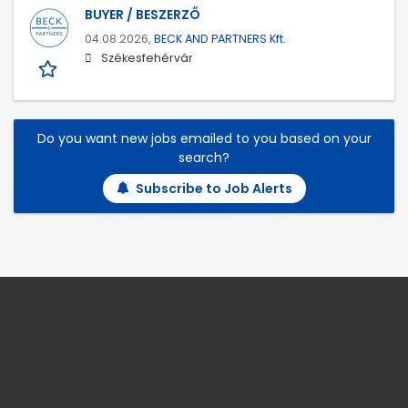
BUYER / BESZERZŐ
04.08.2026,
BECK AND PARTNERS Kft.
Székesfehérvár
Do you want new jobs emailed to you based on your
search?
Subscribe to Job Alerts