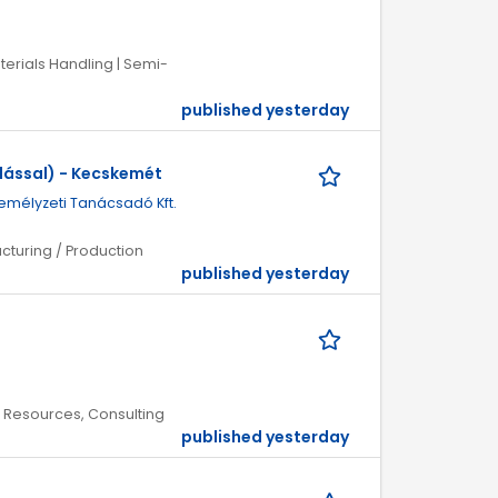
aterials Handling | Semi-
published yesterday
dással) - Kecskemét
emélyzeti Tanácsadó Kft.
acturing / Production
published yesterday
n Resources, Consulting
published yesterday