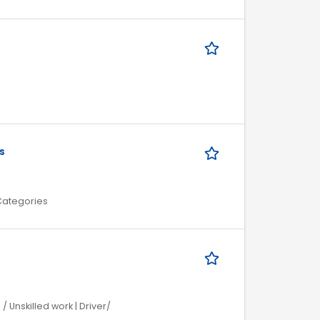
s
 Categories
/ Unskilled work | Driver/