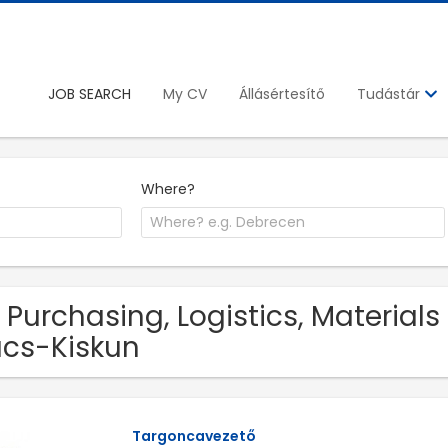
JOB SEARCH
My CV
Állásértesítő
Tudástár
Where?
 Purchasing, Logistics, Materials
cs-Kiskun
Targoncavezető