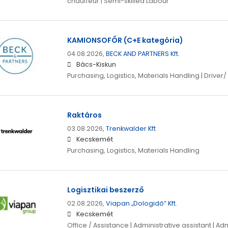
chauffeur | Semi-skilled Labour
KAMIONSOFŐR (C+E kategória)
04.08.2026,
BECK AND PARTNERS Kft.
Bács-Kiskun
Purchasing, Logistics, Materials Handling | Driver
Raktáros
03.08.2026,
Trenkwalder Kft
Kecskemét
Purchasing, Logistics, Materials Handling
Logisztikai beszerző
02.08.2026,
Viapan „Dologidő” Kft.
Kecskemét
Office / Assistance | Administrative assistant | Ad