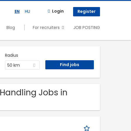
Login
EN
HU
Register
Blog
For recruiters
JOB POSTING
Radius
50 km
 Handling Jobs in