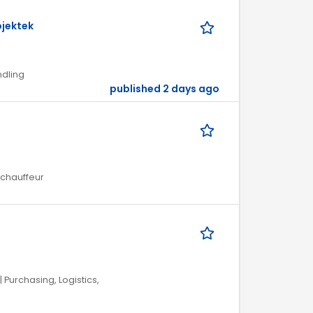
ojektek
ndling
published 2 days ago
/ chauffeur
 Purchasing, Logistics,