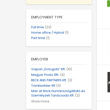
EMPLOYMENT TYPE
Full time
(23)
Home office / Hybrid
(1)
Part time
(1)
EMPLOYER
Viapan „Dologidő” Kft.
(10)
Magyar Posta ZRt.
(4)
BECK AND PARTNERS Kft.
(3)
Trenkwalder Kft
(3)
Man at Work Humánszolgáltató és
Személyzeti Tanácsadó Kft.
(2)
Show more