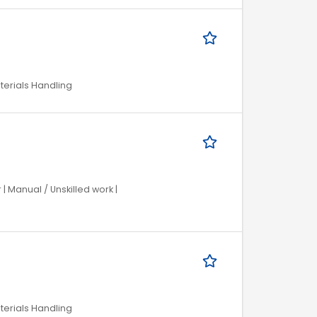
aterials Handling
 | Manual / Unskilled work |
aterials Handling