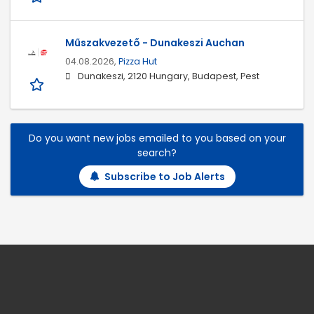
Műszakvezető - Dunakeszi Auchan
04.08.2026,
Pizza Hut
Dunakeszi, 2120 Hungary, Budapest, Pest
Do you want new jobs emailed to you based on your
search?
Subscribe to Job Alerts