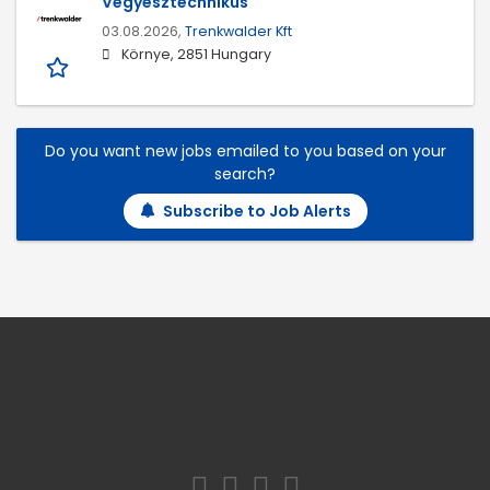
Vegyésztechnikus
03.08.2026,
Trenkwalder Kft
Környe, 2851 Hungary
Do you want new jobs emailed to you based on your
search?
Subscribe to Job Alerts