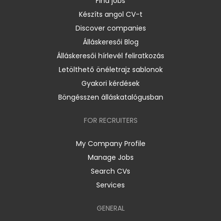
Find jobs
Készíts angol CV-t
Discover companies
Álláskeresői Blog
Álláskeresői hírlevél feliratkozás
Letölthető önéletrajz sablonok
Gyakori kérdések
Böngésszen álláskatalógusban
FOR RECRUITERS
My Company Profile
Manage Jobs
Search CVs
Services
GENERAL