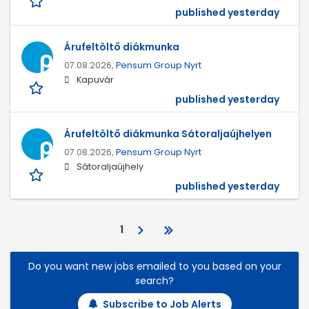
published yesterday
Árufeltöltő diákmunka
07.08.2026,
Pensum Group Nyrt
Kapuvár
published yesterday
Árufeltöltő diákmunka Sátoraljaújhelyen
07.08.2026,
Pensum Group Nyrt
Sátoraljaújhely
published yesterday
1
Do you want new jobs emailed to you based on your
search?
Subscribe to Job Alerts