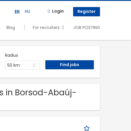
Login
EN
HU
Register
Blog
For recruiters
JOB POSTING
Radius
50 km
s in Borsod-Abaúj-