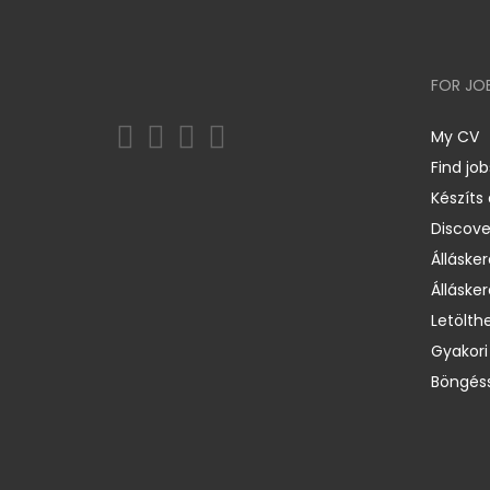
FOR JO
My CV
Find job
Készíts
Discov
Állásker
Állásker
Letölth
Gyakori
Böngéss