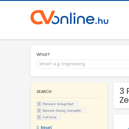
What?
3 
SEARCH
Z
Pensum Group Nyrt
Borsod-Abaúj-Zemplén
Full time
Reset