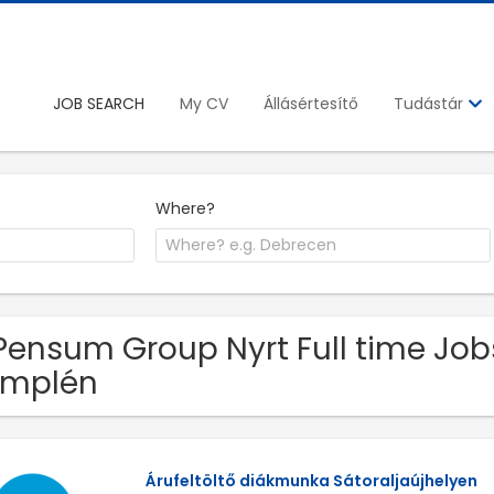
JOB SEARCH
My CV
Állásértesítő
Tudástár
Where?
Pensum Group Nyrt Full time Job
emplén
Árufeltöltő diákmunka Sátoraljaújhelyen