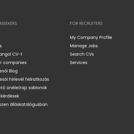
BSEEKERS
FOR RECRUITERS
My Company Profile
s
Manage Jobs
 angol CV-t
Search CVs
er companies
Services
esői Blog
esői hírlevél feliratkozás
ető önéletrajz sablonok
 kérdések
zen álláskatalógusban