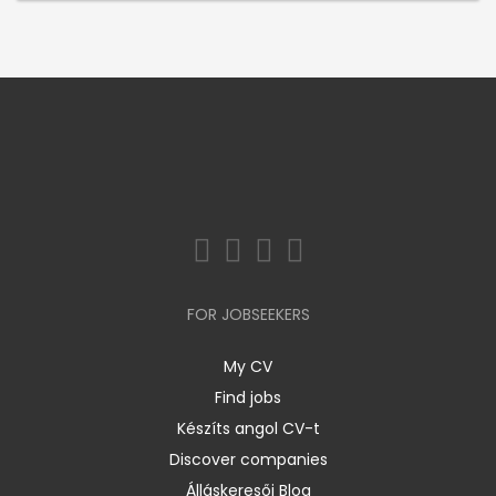
FOR JOBSEEKERS
My CV
Find jobs
Készíts angol CV-t
Discover companies
Álláskeresői Blog