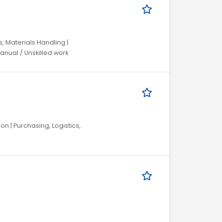
, Materials Handling |
anual / Unskilled work
on | Purchasing, Logistics,