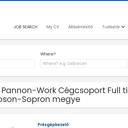
JOB SEARCH
My CV
Állásértesítő
Tudástár
Where?
 Pannon-Work Cégcsoport Full t
oson-Sopron megye
Présgépkezelő