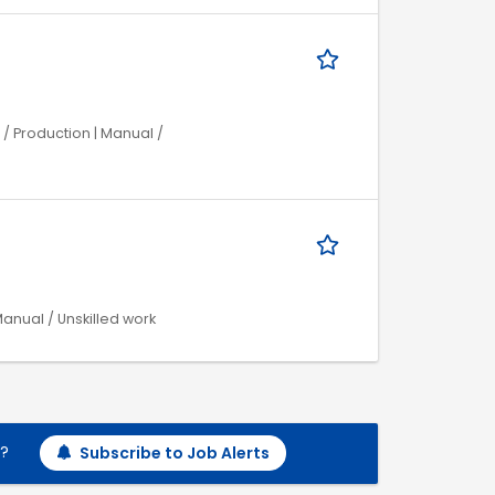
/ Production | Manual /
anual / Unskilled work
h?
Subscribe to Job Alerts