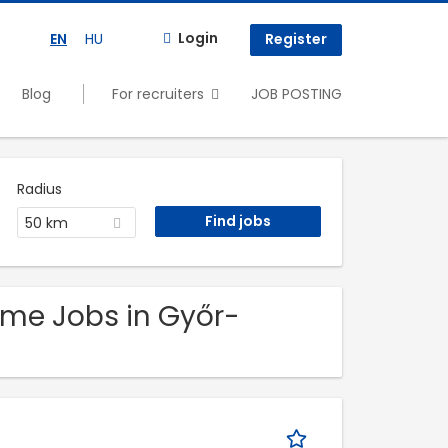
Login
EN
HU
Register
Blog
For recruiters
JOB POSTING
Radius
50 km
ime Jobs in Győr-