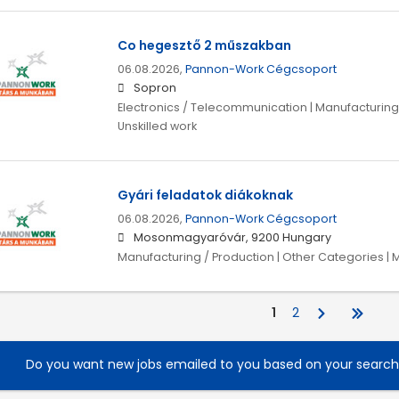
Co hegesztő 2 műszakban
06.08.2026,
Pannon-Work Cégcsoport
Sopron
Electronics / Telecommunication | Manufacturing 
Unskilled work
Gyári feladatok diákoknak
06.08.2026,
Pannon-Work Cégcsoport
Mosonmagyaróvár, 9200 Hungary
Manufacturing / Production | Other Categories | M
1
2
Do you want new jobs emailed to you based on your searc