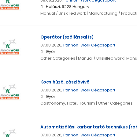
08.08.2026,
Pannon-Work Cégcsoport
Halászi, 9228 Hungary
Manual / Unskilled work | Manufacturing / Product
Operátor (szállással is)
07.08.2026,
Pannon-Work Cégcsoport
Győr
Other Categories | Manual / Unskilled work | Manu
Kocsihúzó, zászlóvivő
07.08.2026,
Pannon-Work Cégcsoport
Győr
Gastronomy, Hotel, Tourism | Other Categories
Automatizálási karbantartó technikus (rob
07.08.2026,
Pannon-Work Cégcsoport