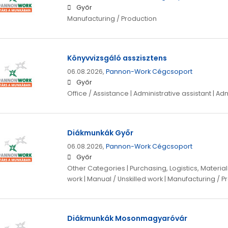
Győr
Manufacturing / Production
Könyvvizsgáló asszisztens
06.08.2026,
Pannon-Work Cégcsoport
Győr
Office / Assistance | Administrative assistant | Ad
Diákmunkák Győr
06.08.2026,
Pannon-Work Cégcsoport
Győr
Other Categories | Purchasing, Logistics, Materials
work | Manual / Unskilled work | Manufacturing / P
Diákmunkák Mosonmagyaróvár