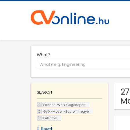
What?
27
SEARCH
M
Pannon-Work Cégcsoport
Győr-Moson-Sopron megye
Full time
Reset