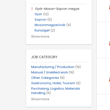
Győr-Moson-Sopron megye
Győr
(12)
Sopron
(5)
Mosonmagyaróvár
(4)
Kunsziget
(2)
Show more
JOB CATEGORY
Manufacturing / Production
(19)
Manual / Unskilled work
(16)
Other Categories
(8)
Gastronomy, Hotel, Tourism
(6)
Purchasing, Logistics, Materials
Handling
(5)
Show more