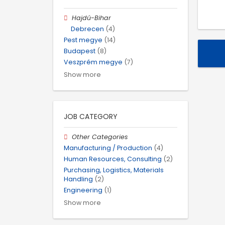
Hajdú-Bihar
Debrecen
(4)
Pest megye
(14)
Budapest
(8)
Veszprém megye
(7)
Show more
JOB CATEGORY
Other Categories
Manufacturing / Production
(4)
Human Resources, Consulting
(2)
Purchasing, Logistics, Materials
Handling
(2)
Engineering
(1)
Show more