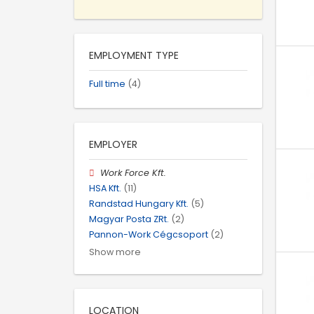
EMPLOYMENT TYPE
Full time
(4)
EMPLOYER
Work Force Kft.
HSA Kft.
(11)
Randstad Hungary Kft.
(5)
Magyar Posta ZRt.
(2)
Pannon-Work Cégcsoport
(2)
Show more
LOCATION