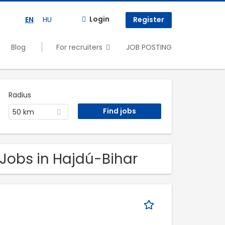
Login
EN
HU
Register
Blog
For recruiters
JOB POSTING
Radius
50 km
 Jobs in Hajdú-Bihar