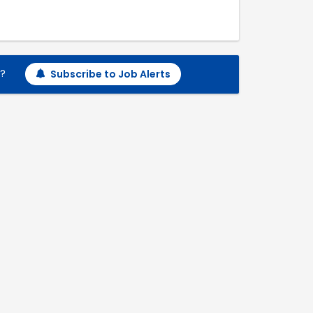
h?
Subscribe to Job Alerts