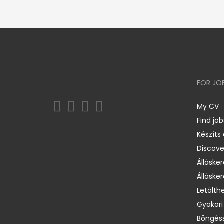
FOR JO
My CV
Find job
Készíts
Discov
Állásker
Állásker
Letölth
Gyakori
Böngéss