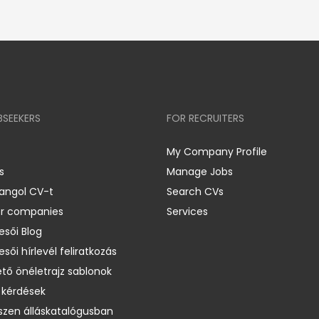
BSEEKERS
FOR RECRUITERS
My Company Profile
s
Manage Jobs
 angol CV-t
Search CVs
er companies
Services
esői Blog
esői hírlevél feliratkozás
ető önéletrajz sablonok
 kérdések
zen álláskatalógusban