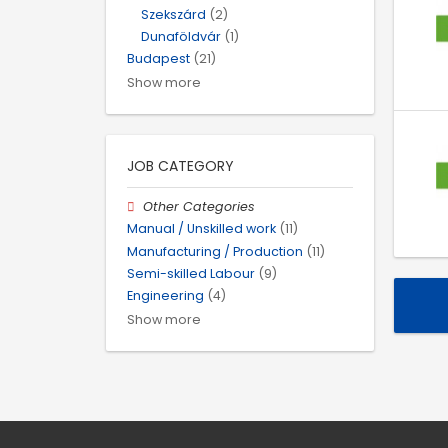
Szekszárd
(2)
Dunaföldvár
(1)
Budapest
(21)
Show more
JOB CATEGORY
Other Categories
Manual / Unskilled work
(11)
Manufacturing / Production
(11)
Semi-skilled Labour
(9)
Engineering
(4)
Show more