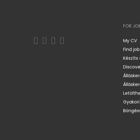
FOR JO
My CV
Find job
Készíts
Discov
Állásker
Állásker
Letölth
Gyakori
Böngéss