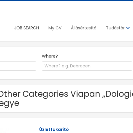
JOB SEARCH
My CV
Állásértesítő
Tudástár
Where?
Other Categories Viapan „Dologid
egye
Üzlettakarító