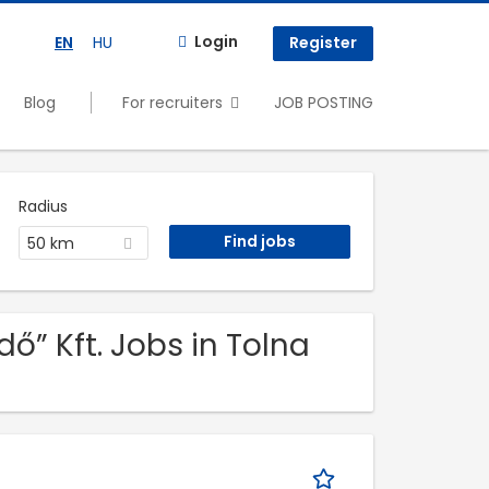
Login
EN
HU
Register
Blog
For recruiters
JOB POSTING
Radius
50 km
ő” Kft. Jobs in Tolna