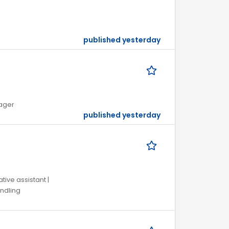
published yesterday
nager
published yesterday
tive assistant |
andling