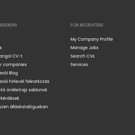
BSEEKERS
FOR RECRUITERS
My Company Profile
s
Manage Jobs
 angol CV-t
Search CVs
er companies
Services
esői Blog
esői hírlevél feliratkozás
ető önéletrajz sablonok
 kérdések
zen álláskatalógusban