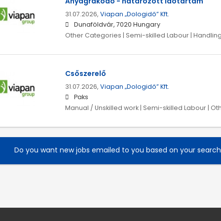
Anyagrakodó - határozott időtartam
31.07.2026,
Viapan „Dologidő” Kft.
Dunaföldvár, 7020 Hungary
Other Categories | Semi-skilled Labour | Handling
Csőszerelő
31.07.2026,
Viapan „Dologidő” Kft.
Paks
Manual / Unskilled work | Semi-skilled Labour | O
Do you want new jobs emailed to you based on your searc