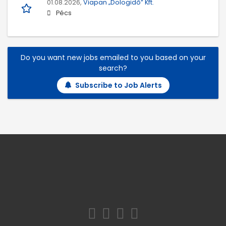
01.08.2026,
Viapan „Dologidő” Kft.
Pécs
Do you want new jobs emailed to you based on your
search?
Subscribe to Job Alerts