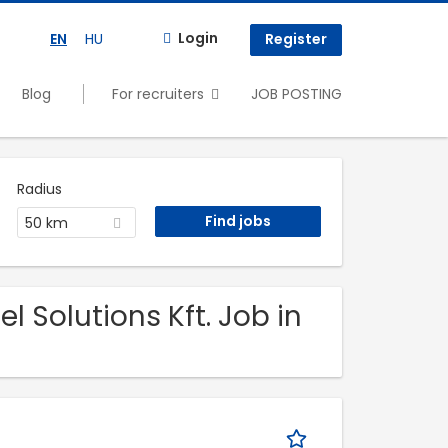
Login
EN
HU
Register
Blog
For recruiters
JOB POSTING
Radius
50 km
 Solutions Kft. Job in