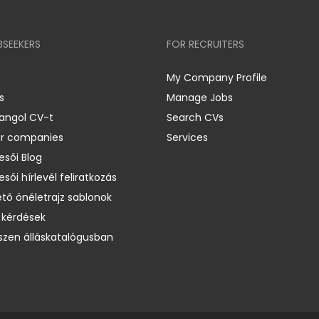
BSEEKERS
FOR RECRUITERS
My Company Profile
s
Manage Jobs
 angol CV-t
Search CVs
er companies
Services
esői Blog
esői hírlevél feliratkozás
ető önéletrajz sablonok
 kérdések
zen álláskatalógusban