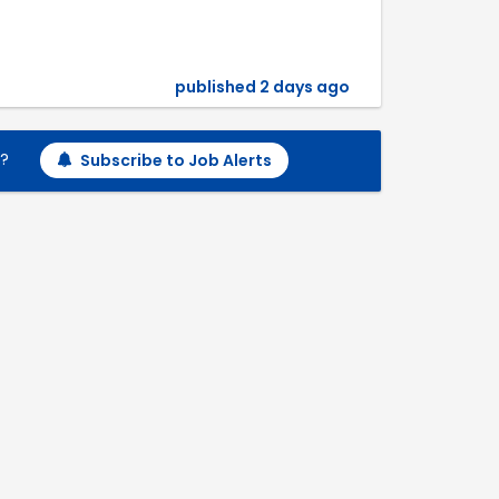
published 2 days ago
h?
Subscribe to Job Alerts