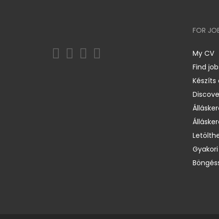
FOR JO
My CV
Find job
Készíts
Discov
Állásker
Állásker
Letölth
Gyakori
Böngéss