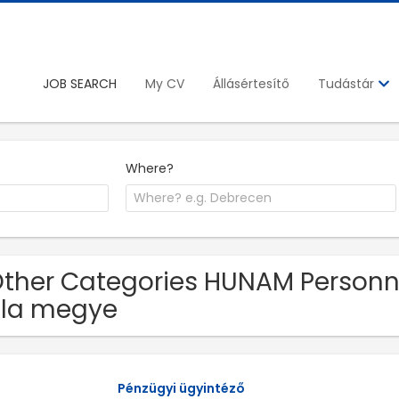
JOB SEARCH
My CV
Állásértesítő
Tudástár
Where?
Other Categories HUNAM Personnel
la megye
Pénzügyi ügyintéző