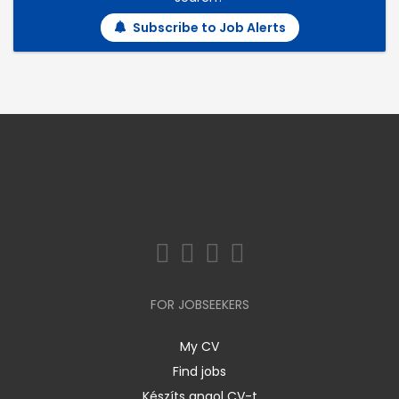
Subscribe to Job Alerts
FOR JOBSEEKERS
My CV
Find jobs
Készíts angol CV-t