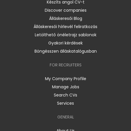
Készíts angol CV-t
Discover companies
Álláskeresői Blog
Álláskeresői hírlevél feliratkozás
Letölthető önéletrajz sablonok
Gyakori kérdések
Böngésszen álláskatalógusban
FOR RECRUITERS
My Company Profile
Manage Jobs
Search CVs
Services
GENERAL
About Us