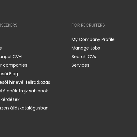
BSEEKERS
FOR RECRUITERS
My Company Profile
s
Manage Jobs
 angol CV-t
Search CVs
er companies
Services
esői Blog
esői hírlevél feliratkozás
ető önéletrajz sablonok
 kérdések
zen álláskatalógusban