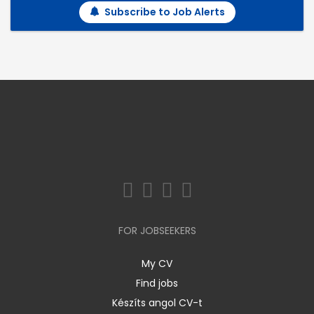
Subscribe to Job Alerts
FOR JOBSEEKERS
My CV
Find jobs
Készíts angol CV-t