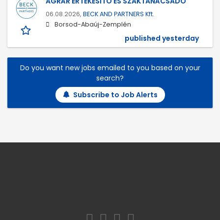
AGRÁR ÉRTÉKESÍTŐ ÉS SZAKTANÁCSADÓ
06.08.2026,
BECK AND PARTNERS Kft.
Borsod-Abaúj-Zemplén
published yesterday
Do you want new jobs emailed to you based on your
search?
Subscribe to Job Alerts