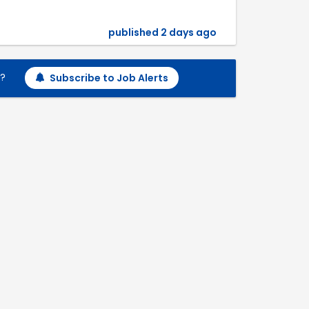
published 2 days ago
h?
Subscribe to Job Alerts