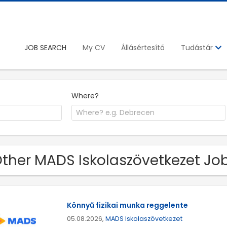
JOB SEARCH
My CV
Állásértesítő
Tudástár
Where?
Other MADS Iskolaszövetkezet Jo
Könnyű fizikai munka reggelente
05.08.2026,
MADS Iskolaszövetkezet