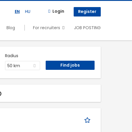
Login
EN
HU
Register
Blog
For recruiters
JOB POSTING
Radius
50 km
b