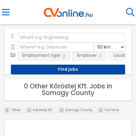
Employment type
Employer
Location
0 Other Kőröstej Kft. Jobs in
Somogy County
Other
Kőröstej Kft.
Somogy County
Full time