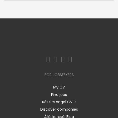
FOR JOBSEEKERS
My CV
Find jobs
Készíts angol CV-t
Discover companies
Álláskeresői Blog