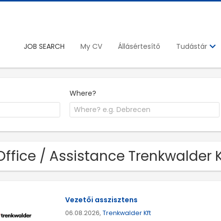
JOB SEARCH
My CV
Állásértesítő
Tudástár
Where?
Office / Assistance Trenkwalder 
Vezetői asszisztens
06.08.2026,
Trenkwalder Kft