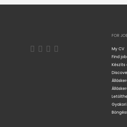
FOR JO
My CV
Find job
Készíts
Discov
Állásker
Állásker
Letölth
Gyakori
Böngéss