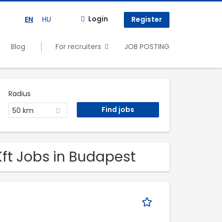
Login
EN
HU
Register
Blog
For recruiters
JOB POSTING
Radius
50 km
Kft Jobs in Budapest