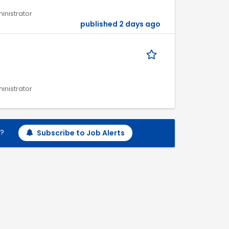
ministrator
published 2 days ago
ministrator
h?
Subscribe to Job Alerts