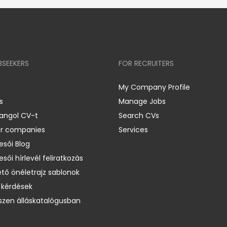
BSEEKERS
FOR RECRUITERS
My Company Profile
s
Manage Jobs
 angol CV-t
Search CVs
er companies
Services
esői Blog
esői hírlevél feliratkozás
ető önéletrajz sablonok
 kérdések
zen álláskatalógusban