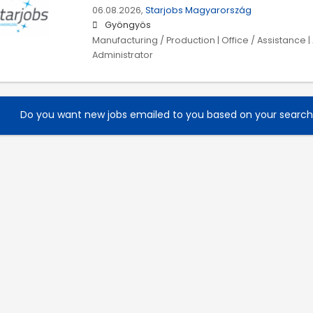
06.08.2026,
Starjobs Magyarország
Gyöngyös
Manufacturing / Production | Office / Assistance | 
Administrator
Do you want new jobs emailed to you based on your searc