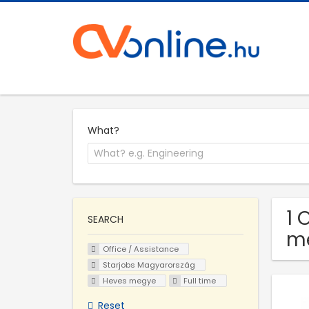
What?
1 
SEARCH
m
Office / Assistance
Starjobs Magyarország
Heves megye
Full time
Reset