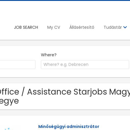
JOB SEARCH
My CV
Állásértesítő
Tudástár
Where?
Office / Assistance Starjobs Mag
egye
Minőségügyi adminisztrátor