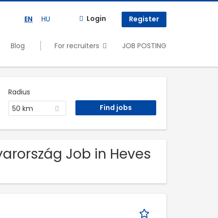
Login
EN
HU
Register
Blog
For recruiters
JOB POSTING
Radius
50 km
yarország Job in Heves