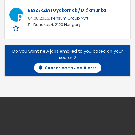
BESZERZÉSI Gyakornok / Diákmunka
04.08.2026,
Pensum Group Nyrt
Dunakeszi, 2120 Hungary
Do you want new jobs emailed to you based on your
search?
Subscribe to Job Alerts