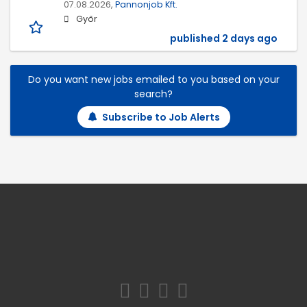
07.08.2026,
Pannonjob Kft.
Győr
published 2 days ago
Do you want new jobs emailed to you based on your
search?
Subscribe to Job Alerts