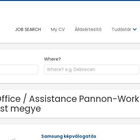
JOB SEARCH
My CV
Állásértesítő
Tudástár
Where?
Office / Assistance Pannon-Work
st megye
Samsung képválogatás