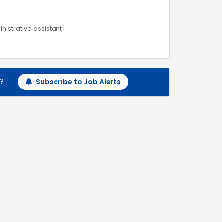
nistrative assistant |
h?
Subscribe to Job Alerts