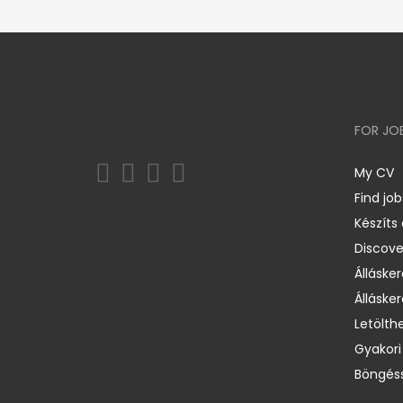
FOR JO
My CV
Find job
Készíts
Discov
Állásker
Állásker
Letölth
Gyakori
Böngéss