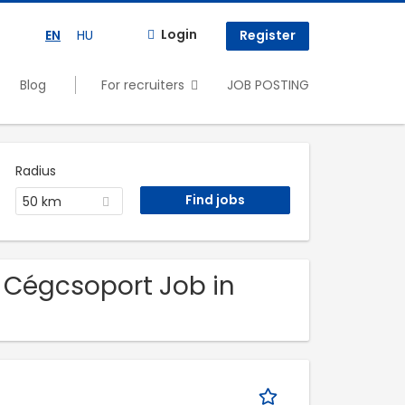
Login
EN
HU
Register
Blog
For recruiters
JOB POSTING
Radius
50 km
 Cégcsoport Job in