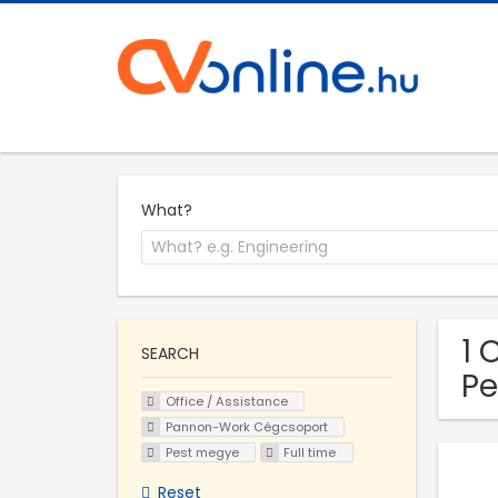
What?
1 
SEARCH
Pe
Office / Assistance
Pannon-Work Cégcsoport
Pest megye
Full time
Reset