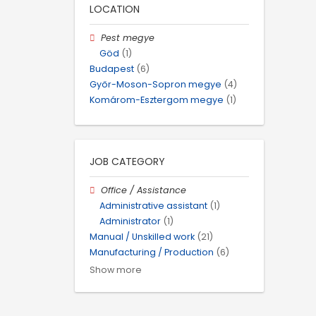
LOCATION
Pest megye
Göd
(1)
Budapest
(6)
Győr-Moson-Sopron megye
(4)
Komárom-Esztergom megye
(1)
JOB CATEGORY
Office / Assistance
Administrative assistant
(1)
Administrator
(1)
Manual / Unskilled work
(21)
Manufacturing / Production
(6)
Show more