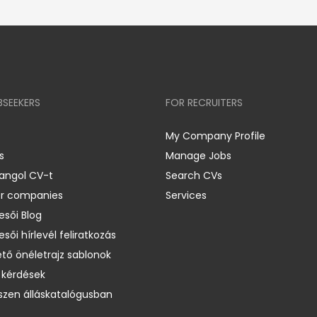
BSEEKERS
FOR RECRUITERS
My Company Profile
s
Manage Jobs
 angol CV-t
Search CVs
er companies
Services
esői Blog
esői hírlevél feliratkozás
ető önéletrajz sablonok
 kérdések
zen álláskatalógusban