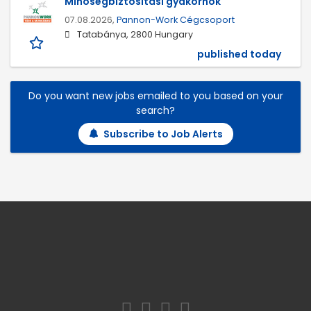
Minőségbiztosítási gyakornok
07.08.2026,
Pannon-Work Cégcsoport
Tatabánya, 2800 Hungary
published today
Do you want new jobs emailed to you based on your
search?
Subscribe to Job Alerts